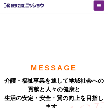
コ
ン
テ
ン
ツ
へ
ス
キ
ッ
MESSAGE
プ
介護・福祉事業を通して地域社会への
貢献と人々の健康と
生活の安定・安全・質の向上を目指し
ます。